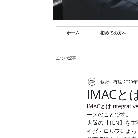
ホーム
初めての方へ
全ての記事
牧野 有紘
2020
IMACと
IMACとはIntegra
ースのことです。
大阪の
【TEN】
を主
イダ・ロルフによっ