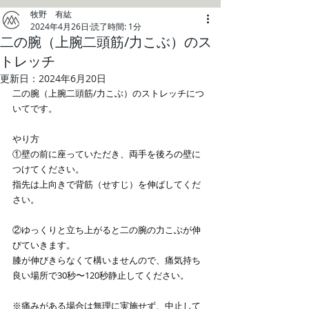
牧野 有紘
2024年4月26日
読了時間: 1分
二の腕（上腕二頭筋/力こぶ）のス
トレッチ
更新日：
2024年6月20日
二の腕（上腕二頭筋/力こぶ）のストレッチにつ
いてです。 
やり方 
①壁の前に座っていただき、両手を後ろの壁に
つけてください。 
指先は上向きで背筋（せすじ）を伸ばしてくだ
さい。 
②ゆっくりと立ち上がると二の腕の力こぶが伸
びていきます。 
膝が伸びきらなくて構いませんので、痛気持ち
良い場所で30秒〜120秒静止してください。 
※痛みがある場合は無理に実施せず、中止して